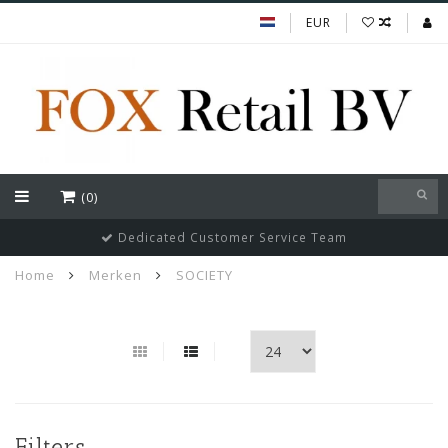
EUR
(0)
Dedicated Customer Service Team
Home
Merken
SOCIETY
Filters