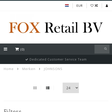
EUR
(0)
Dedicated Customer Service Team
Home
Merken
JOHNSONS
Filters