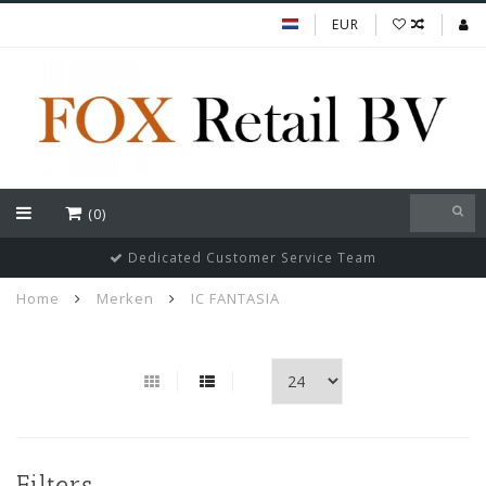
EUR
(0)
Dedicated Customer Service Team
Home
Merken
IC FANTASIA
Filters