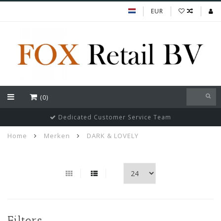
EUR
(0)
Dedicated Customer Service Team
Home
Merken
DARK & LOVELY
Filters