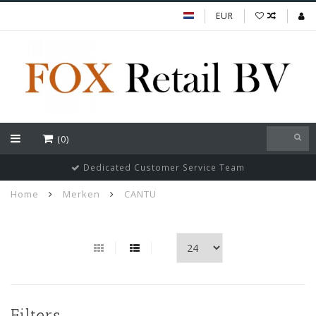
EUR
(0)
Dedicated Customer Service Team
Home
Merken
CANTU
Filters