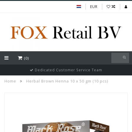
EUR
(0)
Dedicated Customer Service Team
Home
Herbal Brown Henna 10 x 50 gm (10 pcs)